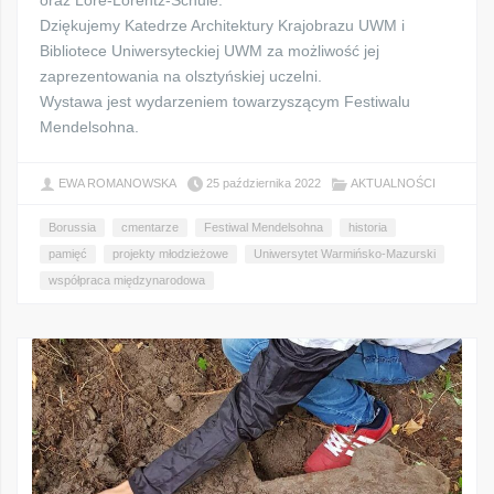
oraz Lore-Lorentz-Schule.
Dziękujemy Katedrze Architektury Krajobrazu UWM i
Bibliotece Uniwersyteckiej UWM za możliwość jej
zaprezentowania na olsztyńskiej uczelni.
Wystawa jest wydarzeniem towarzyszącym Festiwalu
Mendelsohna.
EWA ROMANOWSKA
25 października 2022
AKTUALNOŚCI
Borussia
cmentarze
Festiwal Mendelsohna
historia
pamięć
projekty młodzieżowe
Uniwersytet Warmińsko-Mazurski
współpraca międzynarodowa