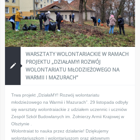
WARSZTATY WOLONTARIACKIE W RAMACH
PROJEKTU „DZIAŁAMY! ROZWÓJ
WOLONTARIATU MŁODZIEŻOWEGO NA
WARMII I MAZURACH”
Trwa projekt „DziałaMY! Rozwój wolontariatu
młodzieżowego na Warmii i Mazurach”. 29 listopada odbyły
się warsztaty wolontraiackie z udziałem uczennic i uczniów
Zespół Szkół Budowlanych im. Żołnierzy Armii Krajowej w
Olsztynie .
Wolontraiat to nauka przez działanie! Dziękujemy
wolontariuszkom i wolontariuszom oraz aktywnym