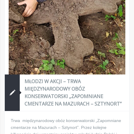
MŁODZI W AKCJI – TRWA
MIĘDZYNARODOWY OBÓZ
KONSERWATORSKI „ZAPOMNIANE
CMENTARZE NA MAZURACH – SZTYNORT”
Trwa międzynarodowy obóz konserwatorski „Zapomniane
cmentarze na Mazurach – Sztynort”. Przez kolejne