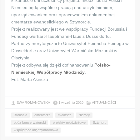
kilkanaście dni uczestnicy projektu: młodzi ludzie Polski i
Niemiec będą wspólnie pracują nad uczytelnieniem,
uporządkowaniem oraz opracowaniem dokumentacji
cmentarza ewangelickiego w Sztynorcie.
Projekt realizowany jest we współpracy Fundacji Borussia i
Fundacji Gerhart-Hauptmann-Haus z Düsseldorfu.
Partnerzy merytoryczni to Uniwersytet Heinricha Heinego w
Düsseldorfie oraz Uniwersytet Warmińsko-Mazurski w
Olsztynie.
Projekt odbywa się dzięki dofinansowaniu
Polsko-
Niemieckiej Współpracy Młodzieży
.
Fot. Marta Akincza
.
EWA ROMANOWSKA
1 września 2020
AKTUALNOŚCI
Borussia
cmentarze
mlodzież
Niemcy
obóz konserwatorski
projekty młodzieżowe
Sztynort
współpraca międzynarodowa