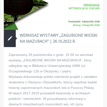
WERNISAŻ WYSTAWY „ZAGUBIONE WIOSKI
NA MAZURACH” | 26.10.2022 R.
Zapraszamy 26 października o godz. 15.00 na wernisaż
wystawy „ZAGUBIONE WIOSKI NA MAZURACH”, który
odbędzie się w Bibliotece Uniwersyteckiej UWM (ul.
Oczapowskiego 12b w Olsztynie), I piętro.
Wystawa dokumentuje polsko-niemiecki projekt z udziałem
studentów z Olsztyna i Düsseldorfu, którzy wspólnie badali
historię zapomnianych mazurskich wsi w Puszczy Piskiej.
W latach 2017-2019 prowadzili kwerendy w archiwach
polskich i niemieckich. W poszukiwaniu informacji o
dawnych mieszkańcach mazurskich wsi, ich życiu