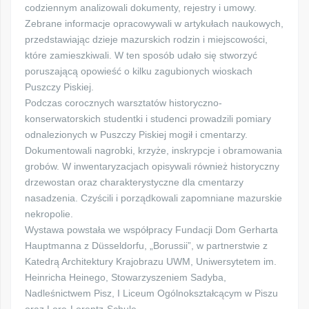
codziennym analizowali dokumenty, rejestry i umowy.
Zebrane informacje opracowywali w artykułach naukowych,
przedstawiając dzieje mazurskich rodzin i miejscowości,
które zamieszkiwali. W ten sposób udało się stworzyć
poruszającą opowieść o kilku zagubionych wioskach
Puszczy Piskiej.
Podczas corocznych warsztatów historyczno-
konserwatorskich studentki i studenci prowadzili pomiary
odnalezionych w Puszczy Piskiej mogił i cmentarzy.
Dokumentowali nagrobki, krzyże, inskrypcje i obramowania
grobów. W inwentaryzacjach opisywali również historyczny
drzewostan oraz charakterystyczne dla cmentarzy
nasadzenia. Czyścili i porządkowali zapomniane mazurskie
nekropolie.
Wystawa powstała we współpracy Fundacji Dom Gerharta
Hauptmanna z Düsseldorfu, „Borussii”, w partnerstwie z
Katedrą Architektury Krajobrazu UWM, Uniwersytetem im.
Heinricha Heinego, Stowarzyszeniem Sadyba,
Nadleśnictwem Pisz, I Liceum Ogólnokształcącym w Piszu