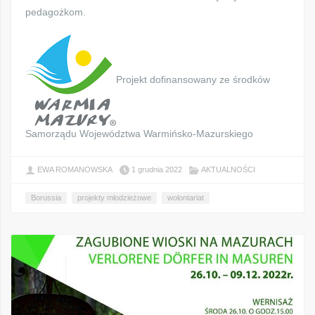
pedagożkom.
Projekt dofinansowany ze środków
Samorządu Województwa Warmińsko-Mazurskiego
EWA ROMANOWSKA
1 grudnia 2022
AKTUALNOŚCI
Borussia
projekty młodzieżowe
wolontariat