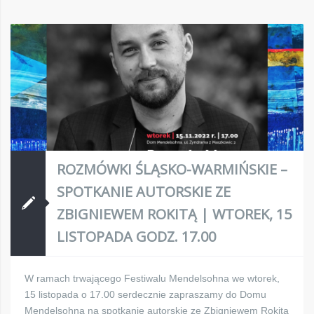
ROZMÓWKI ŚLĄSKO-WARMIŃSKIE –
SPOTKANIE AUTORSKIE ZE
ZBIGNIEWEM ROKITĄ | WTOREK, 15
LISTOPADA GODZ. 17.00
W ramach trwającego Festiwalu Mendelsohna we wtorek,
15 listopada o 17.00 serdecznie zapraszamy do Domu
Mendelsohna na spotkanie autorskie ze Zbigniewem Rokitą