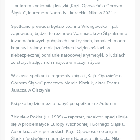
– autorem znakomitej książki „Kajś. Opowieść o Górnym
Śląsku”, laureatem Nagrody Literackiej Nike w 2021 r.
Spotkanie prowadzi będzie Joanna Wilengowska – jak
zapowiada, będzie to rozmowa Warmiaczki ze Ślązakiem o
tożsamościowych pułapkach i odkryciach, banałach modrej
kapusty i rolady, mniejszościach i większościach w
niebezpiecznej odmianie narodowej arytmetyki, o ludziach
ze starych zdjęć i ich miejscu w naszym życiu.
W czasie spotkania fragmenty książki „Kajś. Opowieść o
Górnym Śląsku” przeczyta Marcin Kiszluk, aktor Teatru
Jaracza w Olsztynie.
Książkę będzie można nabyć po spotkaniu z Autorem.
Zbigniew Rokita (ur. 1989) – reporter, redaktor, specjalizuje
się w problematyce Europy Wschodniej i Górnego Śląska.
Autor książek reporterskich Kajś. Opowieść o Górnym
Śląsku (podwójnie nagrodzonej Nagrodą Literacką Nike